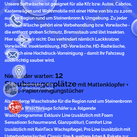
Unsere Softwäsche ist geeignet für alle Kfz bzw. Autos, Cabrios,
Kastenwägen und Wohnmobile mit einer Höhe von bis zu 2,20m
aus der Region rund um Steinenbronn & Umgebung. Zu jeder
Sensitiv-Wäsche gehört eine Vorbehandlung bzw. Vorwäsche -
die entfernt groben Schmutz, Bremsstaub und löst Insekten.
Hier sparen wir nicht: Das verhindert nämlich Lackkratzer.
Vorwäsche, Insektenlösung, HD-Vorwäsche, HD-Radwäsche,
wie auch eine Hochdruck-Vorreinigung - damit Ihr Fahrzeug
auch richtig sauber wird.
12
Nie wieder warten:
Staubsaugerplätze
mit Mattenklopfer +
Innenreinigung / KFZ-
Aufbereitung anfragen
Gratis-Papierreinigungstücher
Als moderne Waschstraße für die Region rund um Steinenbronn
24h
Abschlepp /
bietet die Waschanlage Schäfer u.a. folgende
Pannendienst
Waschprogramme: Exklusiv Line (zusätzlich mit Foam
Sensatioon Schaumwand, Glanzpolitur), Comfort Line
(zusätzlich mit RainTecs Wachspflege), Pro Line (zusätzlich mit
Unterbodenwäsche), Classic line & weitere Arten & Pakete zur