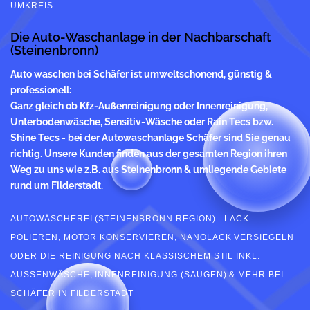
UMKREIS
Die Auto-Waschanlage in der Nachbarschaft
(Steinenbronn)
Auto waschen
bei Schäfer ist umweltschonend, günstig &
professionell:
Ganz gleich ob Kfz-Außenreinigung oder Innenreinigung,
Unterbodenwäsche, Sensitiv-Wäsche oder Rain Tecs bzw.
Shine Tecs - bei der Autowaschanlage Schäfer sind Sie genau
richtig. Unsere Kunden finden aus der gesamten Region ihren
Weg zu uns wie z.B. aus
Steinenbronn
& umliegende Gebiete
rund um Filderstadt.
AUTOWÄSCHEREI (STEINENBRONN REGION) - LACK
POLIEREN, MOTOR KONSERVIEREN, NANOLACK VERSIEGELN
ODER DIE REINIGUNG NACH KLASSISCHEM STIL INKL.
AUSSENWÄSCHE, INNENREINIGUNG (SAUGEN) & MEHR BEI S
CHÄFER IN FILDERSTADT