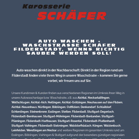
AUTO WASCHEN -
WASCHSTRASSE SCHÄFER
FILDERSTADT, WENNS RICHTIG
SAUBER WERDEN SOLL!
Auto waschen direkt in der Nachbarschaft: Direkt in der Region rund um
Filderstadt finden viele Ihren Weg in unsere Waschstraße – kommen Sie gerne
vorbei, wir freuen uns auf Sie.
Unsere Kundinnen & Kunden finden aus verschiedenen Regionen im Umkreis Ihren Weg in
unsere Autowaschanlage bzw. Waschstraße, z.B. aus
Aichtal
,
Neckartailfingen
,
Wolfschlugen
,
Aichtal-Aich
,
Nellingen
,
Aichtal-Grötzingen
,
Neuhausen auf den Fildern
,
Aichtal-Neuenhaus
,
Nürtingen
,
Böblingen
,
Ostfildern
,
Denkendorf
,
Schlaitdorf
,
Echterdingen
,
Steinenbronn
,
Esslingen
,
Stetten
,
Filderstadt
,
Stuttgart-Degerloch
,
Filderstadt-Bernhausen
,
Stuttgart-Möhringen
,
Filderstadt-Bonlanden
,
Stuttgart-
Plieningen
,
Filderstadt-Harthausen
,
Stuttgart-Rosental
,
Filderstadt-Plattenhardt
,
Stuttgart-Vaihingen
,
Filderstadt-Sielmingen
,
Walddorfhäslach
,
Köngen
,
Waldenbuch
,
Leinfelden
,
Wendlingen am Neckar
und weitere Regionen im gesamten Umkreis rund um
Esslingen, Böblingen, Vaihingen & Stuttgart aufgrund der besonders günstigen regionalen