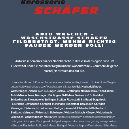
AUTO WASCHEN -
WASCHSTRASSE SCHÄFER
FILDERSTADT, WENNS RICHTIG
SAUBER WERDEN SOLL!
Auto waschen direkt in der Nachbarschaft: Direkt in der Region rund um
Filderstadt finden viele Ihren Weg in unsere Waschstraße – kommen Sie gerne
vorbei, wir freuen uns auf Sie.
Unsere Kundinnen & Kunden finden aus verschiedenen Regionen im Umkreis Ihren Weg in
unsere Autowaschanlage bzw. Waschstraße, z.B. aus
Aichtal
,
Neckartailfingen
,
Wolfschlugen
,
Aichtal-Aich
,
Nellingen
,
Aichtal-Grötzingen
,
Neuhausen auf den Fildern
,
Aichtal-Neuenhaus
,
Nürtingen
,
Böblingen
,
Ostfildern
,
Denkendorf
,
Schlaitdorf
,
Echterdingen
,
Steinenbronn
,
Esslingen
,
Stetten
,
Filderstadt
,
Stuttgart-Degerloch
,
Filderstadt-Bernhausen
,
Stuttgart-Möhringen
,
Filderstadt-Bonlanden
,
Stuttgart-
Plieningen
,
Filderstadt-Harthausen
,
Stuttgart-Rosental
,
Filderstadt-Plattenhardt
,
Stuttgart-Vaihingen
,
Filderstadt-Sielmingen
,
Walddorfhäslach
,
Köngen
,
Waldenbuch
,
Leinfelden
,
Wendlingen am Neckar
und weitere Regionen im gesamten Umkreis rund um
Esslingen, Böblingen, Vaihingen & Stuttgart aufgrund der besonders günstigen regionalen
Nähe zum Flughafen Stuttgart & Messe Stuttgart (Waschanlage / Waschstraße Nähe Messe