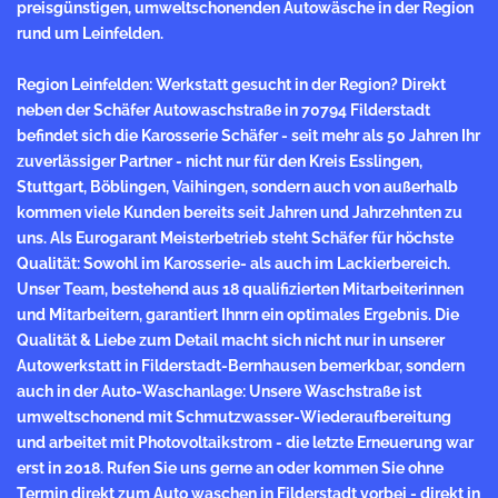
preisgünstigen, umweltschonenden Autowäsche in der Region
rund um Leinfelden.
Region Leinfelden: Werkstatt gesucht in der Region? Direkt
neben der Schäfer Autowaschstraße in 70794 Filderstadt
befindet sich die Karosserie Schäfer - seit mehr als 50 Jahren Ihr
zuverlässiger Partner - nicht nur für den Kreis Esslingen,
Stuttgart, Böblingen, Vaihingen, sondern auch von außerhalb
kommen viele Kunden bereits seit Jahren und Jahrzehnten zu
uns. Als Eurogarant
Meisterbetrieb
steht Schäfer für höchste
Qualität: Sowohl im Karosserie- als auch im Lackierbereich.
Unser Team, bestehend aus 18 qualifizierten Mitarbeiterinnen
und Mitarbeitern, garantiert Ihnrn ein optimales Ergebnis. Die
Qualität & Liebe zum Detail macht sich nicht nur in unserer
Autowerkstatt in Filderstadt-Bernhausen bemerkbar, sondern
auch in der Auto-Waschanlage: Unsere Waschstraße ist
umweltschonend mit Schmutzwasser-Wiederaufbereitung
und arbeitet mit Photovoltaikstrom - die letzte Erneuerung war
erst in 2018. Rufen Sie uns gerne an oder kommen Sie ohne
Termin direkt zum Auto waschen in Filderstadt vorbei - direkt in