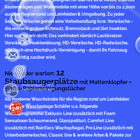
Kastenwägen und Wohnmobile mit einer Höhe von bis zu 2,20m
aus der Region rund um Leinfelden & Umgebung. Zu jeder
Sensitiv-Wäsche gehört eine Vorbehandlung bzw. Vorwäsche -
die entfernt groben Schmutz, Bremsstaub und löst Insekten.
Hier sparen wir nicht: Das verhindert nämlich Lackkratzer.
Vorwäsche, Insektenlösung, HD-Vorwäsche, HD-Radwäsche,
wie auch eine Hochdruck-Vorreinigung - damit Ihr Fahrzeug
auch richtig sauber wird.
12
Nie wieder warten:
Staubsaugerplätze
mit Mattenklopfer +
Innenreinigung / KFZ-
Gratis-Papierreinigungstücher
Aufbereitung anfragen
Als moderne Waschstraße für die Region rund um Leinfelden
24h
bietet die Waschanlage Schäfer u.a. folgende
Abschlepp /
Pannendienst
Waschprogramme: Exklusiv Line (zusätzlich mit Foam
Sensatioon Schaumwand, Glanzpolitur), Comfort Line
(zusätzlich mit RainTecs Wachspflege), Pro Line (zusätzlich mit
Unterbodenwäsche), Classic line & weitere Arten & Pakete zur