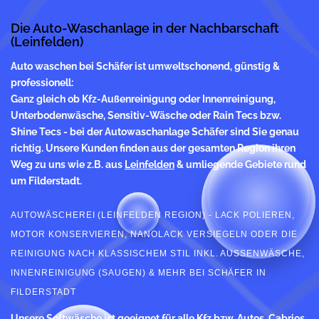
Die Auto-Waschanlage in der Nachbarschaft
(Leinfelden)
Auto waschen
bei Schäfer ist umweltschonend, günstig &
professionell:
Ganz gleich ob Kfz-Außenreinigung oder Innenreinigung,
Unterbodenwäsche, Sensitiv-Wäsche oder Rain Tecs bzw.
Shine Tecs - bei der Autowaschanlage Schäfer sind Sie genau
richtig. Unsere Kunden finden aus der gesamten Region ihren
Weg zu uns wie z.B. aus
Leinfelden
& umliegende Gebiete rund
um Filderstadt.
AUTOWÄSCHEREI (LEINFELDEN REGION) - LACK POLIEREN,
MOTOR KONSERVIEREN, NANOLACK VERSIEGELN ODER DIE
REINIGUNG NACH KLASSISCHEM STIL INKL. AUSSENWÄSCHE, I
NNENREINIGUNG (SAUGEN) & MEHR BEI SCHÄFER IN F
ILDERSTADT
Unsere Softwäsche ist geeignet für alle Kfz bzw. Autos, Cabrios,