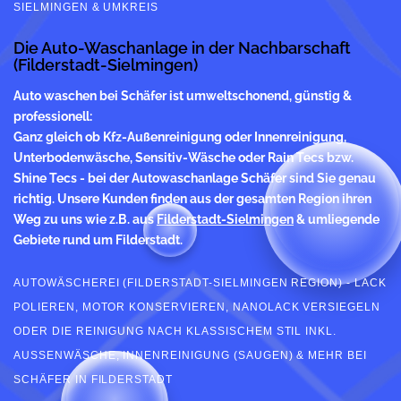
SIELMINGEN & UMKREIS
Die Auto-Waschanlage in der Nachbarschaft
(Filderstadt-Sielmingen)
Auto waschen
bei Schäfer ist umweltschonend, günstig &
professionell:
Ganz gleich ob Kfz-Außenreinigung oder Innenreinigung,
Unterbodenwäsche, Sensitiv-Wäsche oder Rain Tecs bzw.
Shine Tecs - bei der Autowaschanlage Schäfer sind Sie genau
richtig. Unsere Kunden finden aus der gesamten Region ihren
Weg zu uns wie z.B. aus
Filderstadt-Sielmingen
& umliegende
Gebiete rund um Filderstadt.
AUTOWÄSCHEREI (FILDERSTADT-SIELMINGEN REGION) - LACK
POLIEREN, MOTOR KONSERVIEREN, NANOLACK VERSIEGELN
ODER DIE REINIGUNG NACH KLASSISCHEM STIL INKL.
AUSSENWÄSCHE, INNENREINIGUNG (SAUGEN) & MEHR BEI S
CHÄFER IN FILDERSTADT