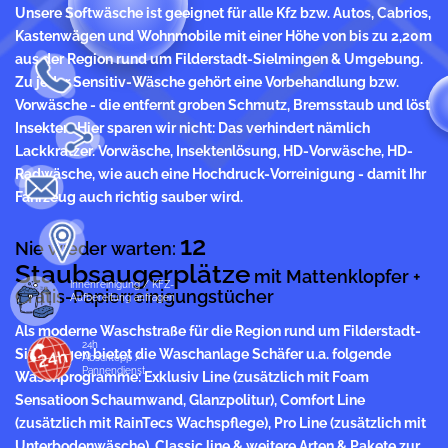
Unsere Softwäsche ist geeignet für alle Kfz bzw. Autos, Cabrios,
Kastenwägen und Wohnmobile mit einer Höhe von bis zu 2,20m
aus der Region rund um Filderstadt-Sielmingen & Umgebung.
Zu jeder Sensitiv-Wäsche gehört eine Vorbehandlung bzw.
Vorwäsche - die entfernt groben Schmutz, Bremsstaub und löst
Insekten. Hier sparen wir nicht: Das verhindert nämlich
Lackkratzer. Vorwäsche, Insektenlösung, HD-Vorwäsche, HD-
Radwäsche, wie auch eine Hochdruck-Vorreinigung - damit Ihr
Fahrzeug auch richtig sauber wird.
12
Nie wieder warten:
Staubsaugerplätze
mit Mattenklopfer +
Innenreinigung / KFZ-
Gratis-Papierreinigungstücher
Aufbereitung anfragen
Als moderne Waschstraße für die Region rund um Filderstadt-
24h
Sielmingen bietet die Waschanlage Schäfer u.a. folgende
Abschlepp /
Pannendienst
Waschprogramme: Exklusiv Line (zusätzlich mit Foam
Sensatioon Schaumwand, Glanzpolitur), Comfort Line
(zusätzlich mit RainTecs Wachspflege), Pro Line (zusätzlich mit
Unterbodenwäsche), Classic line & weitere Arten & Pakete zur