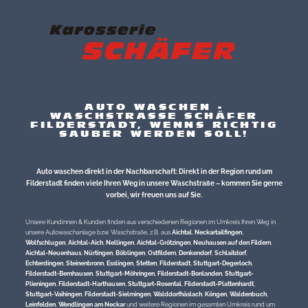
AUTO WASCHEN -
WASCHSTRASSE SCHÄFER
FILDERSTADT, WENNS RICHTIG
SAUBER WERDEN SOLL!
Auto waschen direkt in der Nachbarschaft: Direkt in der Region rund um
Filderstadt finden viele Ihren Weg in unsere Waschstraße – kommen Sie gerne
vorbei, wir freuen uns auf Sie.
Unsere Kundinnen & Kunden finden aus verschiedenen Regionen im Umkreis Ihren Weg in
unsere Autowaschanlage bzw. Waschstraße, z.B. aus
Aichtal
,
Neckartailfingen
,
Wolfschlugen
,
Aichtal-Aich
,
Nellingen
,
Aichtal-Grötzingen
,
Neuhausen auf den Fildern
,
Aichtal-Neuenhaus
,
Nürtingen
,
Böblingen
,
Ostfildern
,
Denkendorf
,
Schlaitdorf
,
Echterdingen
,
Steinenbronn
,
Esslingen
,
Stetten
,
Filderstadt
,
Stuttgart-Degerloch
,
Filderstadt-Bernhausen
,
Stuttgart-Möhringen
,
Filderstadt-Bonlanden
,
Stuttgart-
Plieningen
,
Filderstadt-Harthausen
,
Stuttgart-Rosental
,
Filderstadt-Plattenhardt
,
Stuttgart-Vaihingen
,
Filderstadt-Sielmingen
,
Walddorfhäslach
,
Köngen
,
Waldenbuch
,
Leinfelden
,
Wendlingen am Neckar
und weitere Regionen im gesamten Umkreis rund um