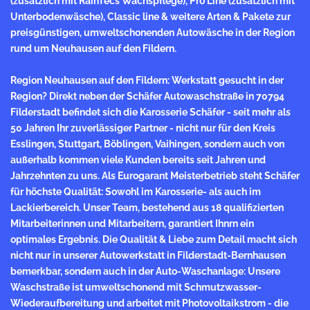
(zusätzlich mit RainTecs Wachspflege), Pro Line (zusätzlich mit
Unterbodenwäsche), Classic line & weitere Arten & Pakete zur
preisgünstigen, umweltschonenden Autowäsche in der Region
rund um Neuhausen auf den Fildern.
Region Neuhausen auf den Fildern: Werkstatt gesucht in der
Region? Direkt neben der Schäfer Autowaschstraße in 70794
Filderstadt befindet sich die Karosserie Schäfer - seit mehr als
50 Jahren Ihr zuverlässiger Partner - nicht nur für den Kreis
Esslingen, Stuttgart, Böblingen, Vaihingen, sondern auch von
außerhalb kommen viele Kunden bereits seit Jahren und
Jahrzehnten zu uns. Als Eurogarant
Meisterbetrieb
steht Schäfer
für höchste Qualität: Sowohl im Karosserie- als auch im
Lackierbereich. Unser Team, bestehend aus 18 qualifizierten
Mitarbeiterinnen und Mitarbeitern, garantiert Ihnrn ein
optimales Ergebnis. Die Qualität & Liebe zum Detail macht sich
nicht nur in unserer Autowerkstatt in Filderstadt-Bernhausen
bemerkbar, sondern auch in der Auto-Waschanlage: Unsere
Waschstraße ist umweltschonend mit Schmutzwasser-
Wiederaufbereitung und arbeitet mit Photovoltaikstrom - die