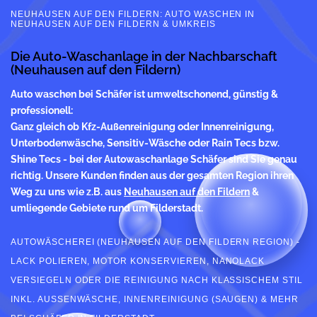
NEUHAUSEN AUF DEN FILDERN: AUTO WASCHEN IN
NEUHAUSEN AUF DEN FILDERN & UMKREIS
Die Auto-Waschanlage in der Nachbarschaft
(Neuhausen auf den Fildern)
Auto waschen
bei Schäfer ist umweltschonend, günstig &
professionell:
Ganz gleich ob Kfz-Außenreinigung oder Innenreinigung,
Unterbodenwäsche, Sensitiv-Wäsche oder Rain Tecs bzw.
Shine Tecs - bei der Autowaschanlage Schäfer sind Sie genau
richtig. Unsere Kunden finden aus der gesamten Region ihren
Weg zu uns wie z.B. aus
Neuhausen auf den Fildern
&
umliegende Gebiete rund um Filderstadt.
AUTOWÄSCHEREI (NEUHAUSEN AUF DEN FILDERN REGION) -
LACK POLIEREN, MOTOR KONSERVIEREN, NANOLACK
VERSIEGELN ODER DIE REINIGUNG NACH KLASSISCHEM STIL
INKL. AUSSENWÄSCHE, INNENREINIGUNG (SAUGEN) & MEHR B