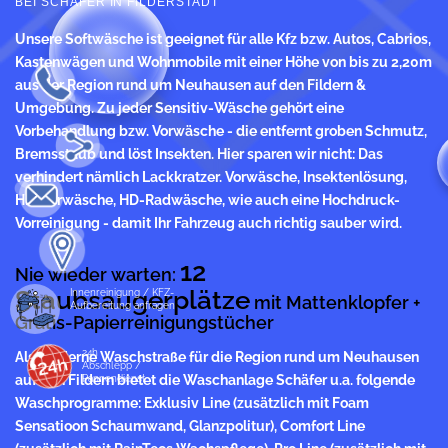
EI SCHÄFER IN FILDERSTADT
Unsere Softwäsche ist geeignet für alle Kfz bzw. Autos, Cabrios,
Kastenwägen und Wohnmobile mit einer Höhe von bis zu 2,20m
aus der Region rund um Neuhausen auf den Fildern &
Umgebung. Zu jeder Sensitiv-Wäsche gehört eine
Vorbehandlung bzw. Vorwäsche - die entfernt groben Schmutz,
Bremsstaub und löst Insekten. Hier sparen wir nicht: Das
verhindert nämlich Lackkratzer. Vorwäsche, Insektenlösung,
HD-Vorwäsche, HD-Radwäsche, wie auch eine Hochdruck-
Vorreinigung - damit Ihr Fahrzeug auch richtig sauber wird.
12
Nie wieder warten:
Staubsaugerplätze
Innenreinigung / KFZ-
mit Mattenklopfer +
Aufbereitung anfragen
Gratis-Papierreinigungstücher
24h
Als moderne Waschstraße für die Region rund um Neuhausen
Abschlepp /
auf den Fildern bietet die Waschanlage Schäfer u.a. folgende
Pannendienst
Waschprogramme: Exklusiv Line (zusätzlich mit Foam
Sensatioon Schaumwand, Glanzpolitur), Comfort Line