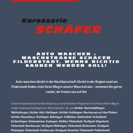
AUTO WASCHEN -
WASCHSTRASSE SCHÄFER
FILDERSTADT, WENNS RICHTIG
SAUBER WERDEN SOLL!
Auto waschen direkt in der Nachbarschaft: Direkt in der Region rund um
Filderstadt finden viele Ihren Weg in unsere Waschstraße – kommen Sie gerne
vorbei, wir freuen uns auf Sie.
Unsere Kundinnen & Kunden finden aus verschiedenen Regionen im Umkreis Ihren Weg in
unsere Autowaschanlage bzw. Waschstraße, z.B. aus
Aichtal
,
Neckartailfingen
,
Wolfschlugen
,
Aichtal-Aich
,
Nellingen
,
Aichtal-Grötzingen
,
Neuhausen auf den Fildern
,
Aichtal-Neuenhaus
,
Nürtingen
,
Böblingen
,
Ostfildern
,
Denkendorf
,
Schlaitdorf
,
Echterdingen
,
Steinenbronn
,
Esslingen
,
Stetten
,
Filderstadt
,
Stuttgart-Degerloch
,
Filderstadt-Bernhausen
,
Stuttgart-Möhringen
,
Filderstadt-Bonlanden
,
Stuttgart-
Plieningen
,
Filderstadt-Harthausen
,
Stuttgart-Rosental
,
Filderstadt-Plattenhardt
,