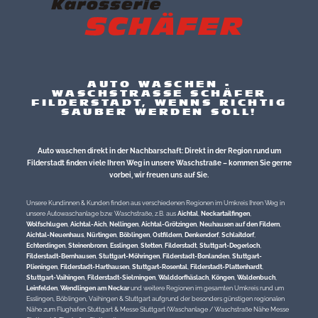
AUTO WASCHEN -
WASCHSTRASSE SCHÄFER
FILDERSTADT, WENNS RICHTIG
SAUBER WERDEN SOLL!
Auto waschen direkt in der Nachbarschaft: Direkt in der Region rund um
Filderstadt finden viele Ihren Weg in unsere Waschstraße – kommen Sie gerne
vorbei, wir freuen uns auf Sie.
Unsere Kundinnen & Kunden finden aus verschiedenen Regionen im Umkreis Ihren Weg in
unsere Autowaschanlage bzw. Waschstraße, z.B. aus
Aichtal
,
Neckartailfingen
,
Wolfschlugen
,
Aichtal-Aich
,
Nellingen
,
Aichtal-Grötzingen
,
Neuhausen auf den Fildern
,
Aichtal-Neuenhaus
,
Nürtingen
,
Böblingen
,
Ostfildern
,
Denkendorf
,
Schlaitdorf
,
Echterdingen
,
Steinenbronn
,
Esslingen
,
Stetten
,
Filderstadt
,
Stuttgart-Degerloch
,
Filderstadt-Bernhausen
,
Stuttgart-Möhringen
,
Filderstadt-Bonlanden
,
Stuttgart-
Plieningen
,
Filderstadt-Harthausen
,
Stuttgart-Rosental
,
Filderstadt-Plattenhardt
,
Stuttgart-Vaihingen
,
Filderstadt-Sielmingen
,
Walddorfhäslach
,
Köngen
,
Waldenbuch
,
Leinfelden
,
Wendlingen am Neckar
und weitere Regionen im gesamten Umkreis rund um
Esslingen, Böblingen, Vaihingen & Stuttgart aufgrund der besonders günstigen regionalen
Nähe zum Flughafen Stuttgart & Messe Stuttgart (Waschanlage / Waschstraße Nähe Messe