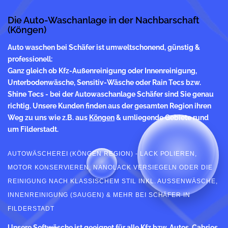
Die Auto-Waschanlage in der Nachbarschaft
(Köngen)
Auto waschen
bei Schäfer ist umweltschonend, günstig &
professionell:
Ganz gleich ob Kfz-Außenreinigung oder Innenreinigung,
Unterbodenwäsche, Sensitiv-Wäsche oder Rain Tecs bzw.
Shine Tecs - bei der Autowaschanlage Schäfer sind Sie genau
richtig. Unsere Kunden finden aus der gesamten Region ihren
Weg zu uns wie z.B. aus
Köngen
& umliegende Gebiete rund
um Filderstadt.
AUTOWÄSCHEREI (KÖNGEN REGION) - LACK POLIEREN,
MOTOR KONSERVIEREN, NANOLACK VERSIEGELN ODER DIE
REINIGUNG NACH KLASSISCHEM STIL INKL. AUSSENWÄSCHE, I
NNENREINIGUNG (SAUGEN) & MEHR BEI SCHÄFER IN F
ILDERSTADT
Unsere Softwäsche ist geeignet für alle Kfz bzw. Autos, Cabrios,