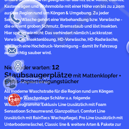
Kastenwägen und Wohnmobile mit einer Höhe von bis zu 2,20m
aus der Region rund um Köngen & Umgebung. Zu jeder
Sensitiv-Wäsche gehört eine Vorbehandlung bzw. Vorwäsche -
die entfernt groben Schmutz, Bremsstaub und löst Insekten.
Hier sparen wir nicht: Das verhindert nämlich Lackkratzer.
Vorwäsche, Insektenlösung, HD-Vorwäsche, HD-Radwäsche,
wie auch eine Hochdruck-Vorreinigung - damit Ihr Fahrzeug
auch richtig sauber wird.
12
Nie wieder warten:
Staubsaugerplätze
mit Mattenklopfer +
Innenreinigung / KFZ-
Gratis-Papierreinigungstücher
Aufbereitung anfragen
Als moderne Waschstraße für die Region rund um Köngen
24h
bietet die Waschanlage Schäfer u.a. folgende
Abschlepp /
Pannendienst
Waschprogramme: Exklusiv Line (zusätzlich mit Foam
Sensatioon Schaumwand, Glanzpolitur), Comfort Line
(zusätzlich mit RainTecs Wachspflege), Pro Line (zusätzlich mit
Unterbodenwäsche), Classic line & weitere Arten & Pakete zur