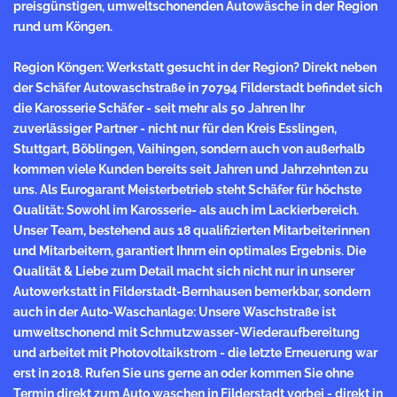
preisgünstigen, umweltschonenden Autowäsche in der Region
rund um Köngen.
Region Köngen: Werkstatt gesucht in der Region? Direkt neben
der Schäfer Autowaschstraße in 70794 Filderstadt befindet sich
die Karosserie Schäfer - seit mehr als 50 Jahren Ihr
zuverlässiger Partner - nicht nur für den Kreis Esslingen,
Stuttgart, Böblingen, Vaihingen, sondern auch von außerhalb
kommen viele Kunden bereits seit Jahren und Jahrzehnten zu
uns. Als Eurogarant
Meisterbetrieb
steht Schäfer für höchste
Qualität: Sowohl im Karosserie- als auch im Lackierbereich.
Unser Team, bestehend aus 18 qualifizierten Mitarbeiterinnen
und Mitarbeitern, garantiert Ihnrn ein optimales Ergebnis. Die
Qualität & Liebe zum Detail macht sich nicht nur in unserer
Autowerkstatt in Filderstadt-Bernhausen bemerkbar, sondern
auch in der Auto-Waschanlage: Unsere Waschstraße ist
umweltschonend mit Schmutzwasser-Wiederaufbereitung
und arbeitet mit Photovoltaikstrom - die letzte Erneuerung war
erst in 2018. Rufen Sie uns gerne an oder kommen Sie ohne
Termin direkt zum Auto waschen in Filderstadt vorbei - direkt in