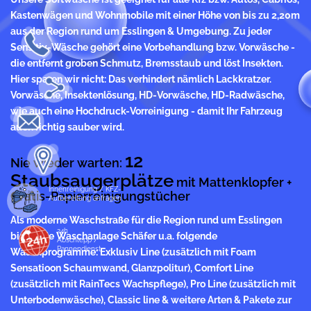
Kastenwägen und Wohnmobile mit einer Höhe von bis zu 2,20m
aus der Region rund um Esslingen & Umgebung. Zu jeder
Sensitiv-Wäsche gehört eine Vorbehandlung bzw. Vorwäsche -
die entfernt groben Schmutz, Bremsstaub und löst Insekten.
Hier sparen wir nicht: Das verhindert nämlich Lackkratzer.
Vorwäsche, Insektenlösung, HD-Vorwäsche, HD-Radwäsche,
wie auch eine Hochdruck-Vorreinigung - damit Ihr Fahrzeug
auch richtig sauber wird.
12
Nie wieder warten:
Staubsaugerplätze
mit Mattenklopfer +
Innenreinigung / KFZ-
Gratis-Papierreinigungstücher
Aufbereitung anfragen
Als moderne Waschstraße für die Region rund um Esslingen
24h
bietet die Waschanlage Schäfer u.a. folgende
Abschlepp /
Pannendienst
Waschprogramme: Exklusiv Line (zusätzlich mit Foam
Sensatioon Schaumwand, Glanzpolitur), Comfort Line
(zusätzlich mit RainTecs Wachspflege), Pro Line (zusätzlich mit
Unterbodenwäsche), Classic line & weitere Arten & Pakete zur