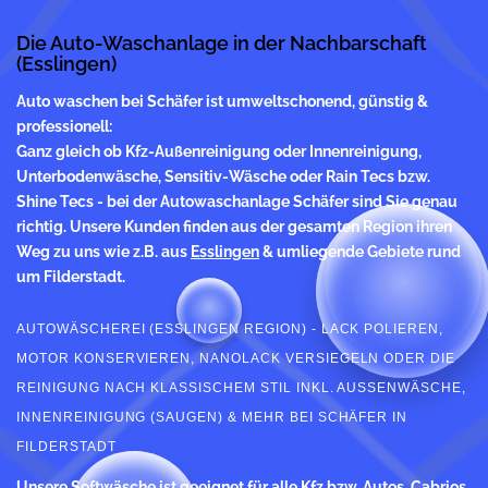
Die Auto-Waschanlage in der Nachbarschaft
(Esslingen)
Auto waschen
bei Schäfer ist umweltschonend, günstig &
professionell:
Ganz gleich ob Kfz-Außenreinigung oder Innenreinigung,
Unterbodenwäsche, Sensitiv-Wäsche oder Rain Tecs bzw.
Shine Tecs - bei der Autowaschanlage Schäfer sind Sie genau
richtig. Unsere Kunden finden aus der gesamten Region ihren
Weg zu uns wie z.B. aus
Esslingen
& umliegende Gebiete rund
um Filderstadt.
AUTOWÄSCHEREI (ESSLINGEN REGION) - LACK POLIEREN,
MOTOR KONSERVIEREN, NANOLACK VERSIEGELN ODER DIE
REINIGUNG NACH KLASSISCHEM STIL INKL. AUSSENWÄSCHE, I
NNENREINIGUNG (SAUGEN) & MEHR BEI SCHÄFER IN F
ILDERSTADT
Unsere Softwäsche ist geeignet für alle Kfz bzw. Autos, Cabrios,