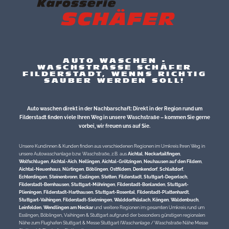
AUTO WASCHEN -
WASCHSTRASSE SCHÄFER
FILDERSTADT, WENNS RICHTIG
SAUBER WERDEN SOLL!
Auto waschen direkt in der Nachbarschaft: Direkt in der Region rund um
Filderstadt finden viele Ihren Weg in unsere Waschstraße – kommen Sie gerne
vorbei, wir freuen uns auf Sie.
Unsere Kundinnen & Kunden finden aus verschiedenen Regionen im Umkreis Ihren Weg in
unsere Autowaschanlage bzw. Waschstraße, z.B. aus
Aichtal
,
Neckartailfingen
,
Wolfschlugen
,
Aichtal-Aich
,
Nellingen
,
Aichtal-Grötzingen
,
Neuhausen auf den Fildern
,
Aichtal-Neuenhaus
,
Nürtingen
,
Böblingen
,
Ostfildern
,
Denkendorf
,
Schlaitdorf
,
Echterdingen
,
Steinenbronn
,
Esslingen
,
Stetten
,
Filderstadt
,
Stuttgart-Degerloch
,
Filderstadt-Bernhausen
,
Stuttgart-Möhringen
,
Filderstadt-Bonlanden
,
Stuttgart-
Plieningen
,
Filderstadt-Harthausen
,
Stuttgart-Rosental
,
Filderstadt-Plattenhardt
,
Stuttgart-Vaihingen
,
Filderstadt-Sielmingen
,
Walddorfhäslach
,
Köngen
,
Waldenbuch
,
Leinfelden
,
Wendlingen am Neckar
und weitere Regionen im gesamten Umkreis rund um
Esslingen, Böblingen, Vaihingen & Stuttgart aufgrund der besonders günstigen regionalen
Nähe zum Flughafen Stuttgart & Messe Stuttgart (Waschanlage / Waschstraße Nähe Messe