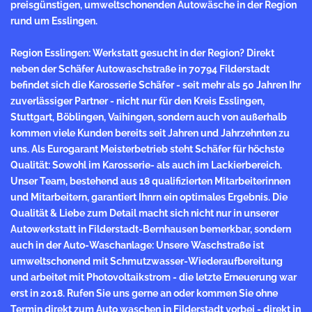
preisgünstigen, umweltschonenden Autowäsche in der Region
rund um Esslingen.
Region Esslingen: Werkstatt gesucht in der Region? Direkt
neben der Schäfer Autowaschstraße in 70794 Filderstadt
befindet sich die Karosserie Schäfer - seit mehr als 50 Jahren Ihr
zuverlässiger Partner - nicht nur für den Kreis Esslingen,
Stuttgart, Böblingen, Vaihingen, sondern auch von außerhalb
kommen viele Kunden bereits seit Jahren und Jahrzehnten zu
uns. Als Eurogarant
Meisterbetrieb
steht Schäfer für höchste
Qualität: Sowohl im Karosserie- als auch im Lackierbereich.
Unser Team, bestehend aus 18 qualifizierten Mitarbeiterinnen
und Mitarbeitern, garantiert Ihnrn ein optimales Ergebnis. Die
Qualität & Liebe zum Detail macht sich nicht nur in unserer
Autowerkstatt in Filderstadt-Bernhausen bemerkbar, sondern
auch in der Auto-Waschanlage: Unsere Waschstraße ist
umweltschonend mit Schmutzwasser-Wiederaufbereitung
und arbeitet mit Photovoltaikstrom - die letzte Erneuerung war
erst in 2018. Rufen Sie uns gerne an oder kommen Sie ohne
Termin direkt zum Auto waschen in Filderstadt vorbei - direkt in